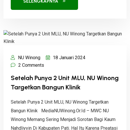
SELENGKAPNYA
NU Winong
18 Januari 2024
2
Comments
Setelah Punya 2 Unit MLU, NU Winong
Targetkan Bangun Klinik
Setelah Punya 2 Unit MLU, NU Winong Targetkan
Bangun Klinik MediaNUWinong.or.id – MWC NU
Winong Memang Sering Menjadi Sorotan Bagi Kaum
Nahdliyyin Di Kabupaten Pati. Hal Itu Karena Preatasi