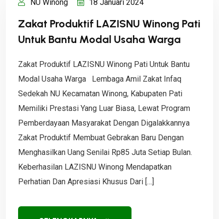
NU Winong
18 Januari 2024
Zakat Produktif LAZISNU Winong Pati
Untuk Bantu Modal Usaha Warga
Zakat Produktif LAZISNU Winong Pati Untuk Bantu
Modal Usaha Warga Lembaga Amil Zakat Infaq
Sedekah NU Kecamatan Winong, Kabupaten Pati
Memiliki Prestasi Yang Luar Biasa, Lewat Program
Pemberdayaan Masyarakat Dengan Digalakkannya
Zakat Produktif Membuat Gebrakan Baru Dengan
Menghasilkan Uang Senilai Rp85 Juta Setiap Bulan.
Keberhasilan LAZISNU Winong Mendapatkan
Perhatian Dan Apresiasi Khusus Dari […]