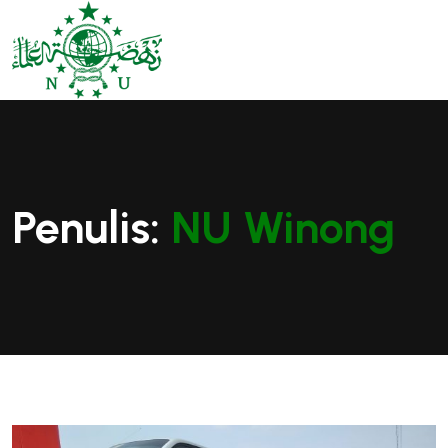
Penulis:
NU Winong