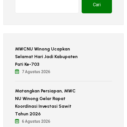
Cari
MWCNU Winong Ucapkan
Selamat Hari Jadi Kabupaten
Pati Ke-703
7 Agustus 2026
Matangkan Persiapan, MWC
NU Winong Gelar Rapat
Koordinasi Investasi Sawit
Tahun 2026
6 Agustus 2026