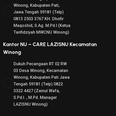
Winong, Kabupaten Pati,
Jawa Tengah 59181 (Telp)
0813 2503 3767 KH. Dhofir
Maqoshid, S.Ag. M.Pd.I (Ketua
Tanfidziyah MWCNU Winong)
Kantor NU – CARE LAZISNU Kecamatan
Winong
Dukuh Pecangaan RT 02 RW
03 Desa Winong, Kecamatan
Winong, Kabupaten Pati Jawa
Tengah 59181 (Telp) 0822
3322 4427 (Zainul Wafa,
S.Pd.I. , M.Pd. Manager
LAZISNU Winong)