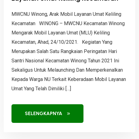
MWCNU Winong, Arak Mobil Layanan Umat Keliling
Kecamatan WINONG – MWCNU Kecamatan Winong
Mengarak Mobil Layanan Umat (MLU) Keliling
Kecamatan, Ahad, 24/10/2021. Kegiatan Yang
Merupakan Salah Satu Rangkaian Peringatan Hari
Santri Nasional Kecamatan Winong Tahun 2021 Ini
Sekaligus Untuk Melaunching Dan Memperkenalkan
Kepada Warga NU Terkait Keberadaan Mobil Layanan
Umat Yang Telah Dimiliki […]
SELENGKAPNYA