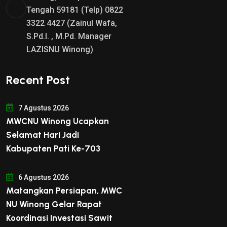
Tengah 59181 (Telp) 0822
3322 4427 (Zainul Wafa,
S.Pd.I. , M.Pd. Manager
LAZISNU Winong)
Recent Post
7 Agustus 2026
MWCNU Winong Ucapkan
Selamat Hari Jadi
Kabupaten Pati Ke-703
6 Agustus 2026
Matangkan Persiapan, MWC
NU Winong Gelar Rapat
Koordinasi Investasi Sawit