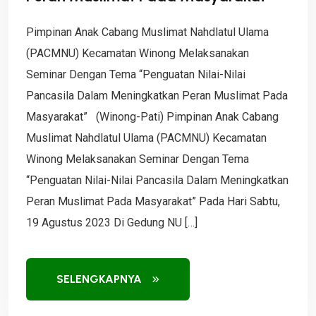
Pimpinan Anak Cabang Muslimat Nahdlatul Ulama
(PACMNU) Kecamatan Winong Melaksanakan
Seminar Dengan Tema “Penguatan Nilai-Nilai
Pancasila Dalam Meningkatkan Peran Muslimat Pada
Masyarakat” (Winong-Pati) Pimpinan Anak Cabang
Muslimat Nahdlatul Ulama (PACMNU) Kecamatan
Winong Melaksanakan Seminar Dengan Tema
“Penguatan Nilai-Nilai Pancasila Dalam Meningkatkan
Peran Muslimat Pada Masyarakat” Pada Hari Sabtu,
19 Agustus 2023 Di Gedung NU […]
SELENGKAPNYA