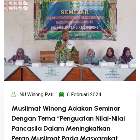
NU Winong Pati
6 Februari 2024
Muslimat Winong Adakan Seminar
Dengan Tema “Penguatan Nilai-Nilai
Pancasila Dalam Meningkatkan
Peran Muslimat Pada Masyarakat