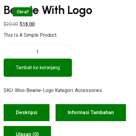
Beanie With Logo
Obral!
H
H
$
20.00
$
18.00
A
A
This Is A Simple Product.
R
R
K
G
G
U
A
A
A
Tambah ke keranjang
A
S
N
S
A
T
I
L
A
SKU:
Woo-Beanie-Logo
Kategori:
Accessories
T
I
T
A
N
I
S
Deskripsi
Informasi Tambahan
Y
N
B
A
I
E
A
A
Ulasan (0)
A