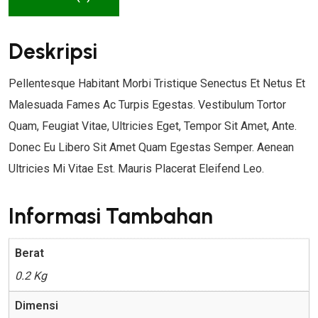
D
D
N
I
A
A
Deskripsi
E
L
L
W
A
A
Pellentesque Habitant Morbi Tristique Senectus Et Netus Et
I
H
H
Malesuada Fames Ac Turpis Egestas. Vestibulum Tortor
T
:
:
Quam, Feugiat Vitae, Ultricies Eget, Tempor Sit Amet, Ante.
H
$
$
L
Donec Eu Libero Sit Amet Quam Egestas Semper. Aenean
O
2
1
Ultricies Mi Vitae Est. Mauris Placerat Eleifend Leo.
G
0
8
O
.
.
Informasi Tambahan
0
0
0
0
Berat
.
.
0.2 Kg
Dimensi