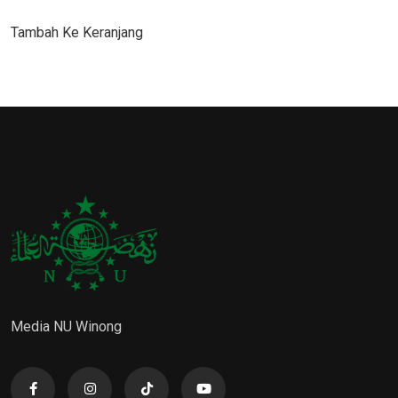
L
L
A
A
A
A
Tambah Ke Keranjang
R
R
H
H
G
G
:
:
A
A
$
$
A
S
6
5
S
A
5
5
L
A
.
.
I
T
0
0
N
I
0
0
Y
N
.
.
A
I
A
A
D
D
A
A
Media NU Winong
L
L
A
A
H
H