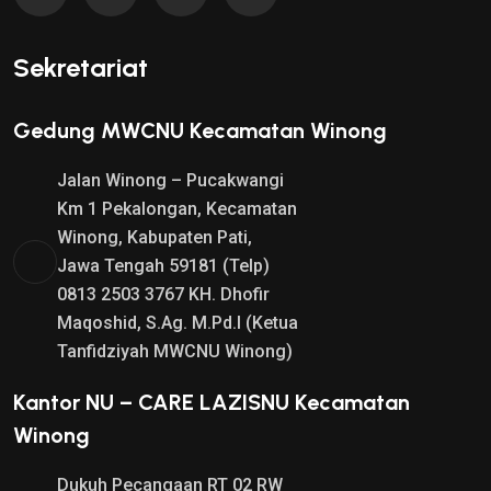
:
:
$
$
Sekretariat
1
1
8
6
.
.
Gedung MWCNU Kecamatan Winong
0
0
Jalan Winong – Pucakwangi
0
0
Km 1 Pekalongan, Kecamatan
.
.
Winong, Kabupaten Pati,
Jawa Tengah 59181 (Telp)
0813 2503 3767 KH. Dhofir
Maqoshid, S.Ag. M.Pd.I (Ketua
Tanfidziyah MWCNU Winong)
Kantor NU – CARE LAZISNU Kecamatan
Winong
Dukuh Pecangaan RT 02 RW