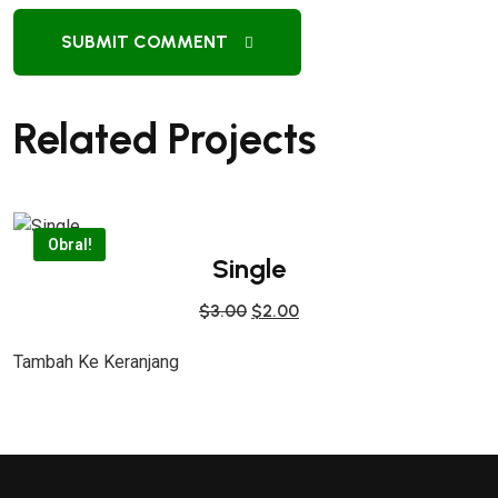
SUBMIT COMMENT
Related Projects
Obral!
Single
H
H
$
3.00
$
2.00
A
A
Tambah Ke Keranjang
R
R
G
G
A
A
A
S
S
A