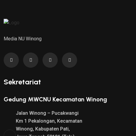
L
A
I
T
N
I
Y
N
A
I
Media NU Winong
A
A
D
D
A
A
L
L
A
A
Sekretariat
H
H
:
:
Gedung MWCNU Kecamatan Winong
$
$
3
2
Jalan Winong – Pucakwangi
.
.
Km 1 Pekalongan, Kecamatan
0
0
Winong, Kabupaten Pati,
0
0