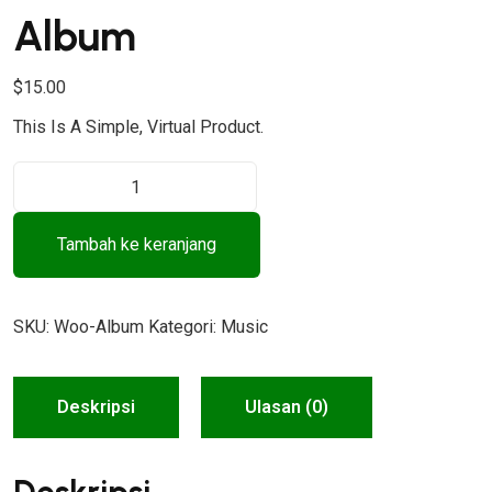
Album
$
15.00
This Is A Simple, Virtual Product.
K
U
A
Tambah ke keranjang
N
T
I
SKU:
Woo-Album
Kategori:
Music
T
A
S
Deskripsi
Ulasan (0)
A
L
B