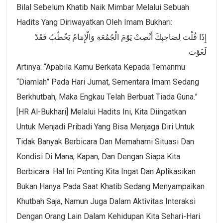
Bilal Sebelum Khatib Naik Mimbar Melalui Sebuah
Hadits Yang Diriwayatkan Oleh Imam Bukhari:
إِذَا قُلْتَ لِصَاحِبِكَ أَنْصِتْ يَوْمَ الْجُمُعَةِ وَالْإِمَامُ يَخْطُبُ فَقَدْ
لَغَوْتَ
Artinya: “Apabila Kamu Berkata Kepada Temanmu
“diamlah” Pada Hari Jumat, Sementara Imam Sedang
Berkhutbah, Maka Engkau Telah Berbuat Tiada Guna.”
[HR Al-Bukhari] Melalui Hadits Ini, Kita Diingatkan
Untuk Menjadi Pribadi Yang Bisa Menjaga Diri Untuk
Tidak Banyak Berbicara Dan Memahami Situasi Dan
Kondisi Di Mana, Kapan, Dan Dengan Siapa Kita
Berbicara. Hal Ini Penting Kita Ingat Dan Aplikasikan
Bukan Hanya Pada Saat Khatib Sedang Menyampaikan
Khutbah Saja, Namun Juga Dalam Aktivitas Interaksi
Dengan Orang Lain Dalam Kehidupan Kita Sehari-Hari.