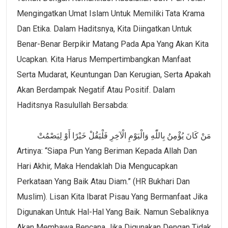
Mengingatkan Umat Islam Untuk Memiliki Tata Krama
Dan Etika. Dalam Haditsnya, Kita Diingatkan Untuk
Benar-Benar Berpikir Matang Pada Apa Yang Akan Kita
Ucapkan. Kita Harus Mempertimbangkan Manfaat
Serta Mudarat, Keuntungan Dan Kerugian, Serta Apakah
Akan Berdampak Negatif Atau Positif. Dalam
Haditsnya Rasulullah Bersabda:
مَنْ كَانَ يُؤْمِنُ بِاللّٰهِ وَالْيَوْمِ الْآخِرِ فَلْيَقُلْ خَيْرًا أَوْ لِيَصْمُتْ
Artinya: “Siapa Pun Yang Beriman Kepada Allah Dan
Hari Akhir, Maka Hendaklah Dia Mengucapkan
Perkataan Yang Baik Atau Diam.” (HR Bukhari Dan
Muslim). Lisan Kita Ibarat Pisau Yang Bermanfaat Jika
Digunakan Untuk Hal-Hal Yang Baik. Namun Sebaliknya
Akan Membawa Bencana Jika Digunakan Dengan Tidak