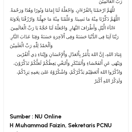
رَبَّ اْلعَالَمِيْنَ
للَّهُمَّ ارْحَمْنَا بِالقُرْءَانِ. وَاجْعَلْهُ لَنَا إِمَامًا وَنُورًا وَهُدًا وَرَحْمَةً.
اللَّهُمَّ ذَكِّرْنَا مِنْهُ مَا نَسِينَا. وَعَلِّمْنَا مِنْهُ مَا جَهِلْنَا. وَارْزُقْنَا تِلَاوَتَهُ
ءَانَآءَ الَّيْلِ وَأَطْرَافَ النَّهَارِ. وَاجْعَلْهُ لَنَا حُجَّةً يَا رَبَّ الْعَالَمِينَ.
رَبَّنَا آتِنَا فِى الدُّنْيَا حَسَنَةً وَفِى اْلآخِرَةِ حَسَنَةً وَقِنَا عَذَابَ النَّارِ.
وَاَلْحَمْدُ لِلّٰهِ رَبِّ الْعٰلَمِيْنَ
عٍبَادَ اللهِ، إِنَّ اللهَ يَأْمُرُ بِاْلعَدْلِ وَاْلإِحْسَانِ وَإِيْتاءِ ذِي اْلقُرْبىَ
وَيَنْهَى عَنِ اْلفَحْشاءِ وَاْلمُنْكَرِ وَاْلبَغْيِ يَعِظُكُمْ لَعَلَّكُمْ تَذَكَّرُوْنَ،
وَاذْكُرُوا اللهَ اْلعَظِيْمَ يَذْكُرْكُمْ، وَاشْكُرُوْهُ عَلىَ نِعَمِهِ يَزِدْكُمْ،
وَلَذِكْرُ اللهِ أَكْبَرْ
Sumber : NU Online
H Muhammad Faizin, Sekretaris PCNU