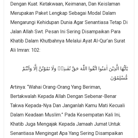
Dengan Kuat. Ketakwaan, Keimanan, Dan Keislaman
Merupakan Paket Lengkap Sebagai Modal Dalam
Mengarungi Kehidupan Dunia Agar Senantiasa Tetap Di
Jalan Allah Swt. Pesan Ini Sering Disampaikan Para
Khatib Dalam Khutbahnya Melalui Ayat Al-Qur’an Surat
Ali Imran: 102:
يٰٓاَيُّهَا الَّذِيْنَ اٰمَنُوا اتَّقُوا اللّٰهَ حَقَّ تُقٰىتِهٖ وَلَا تَمُوْتُنَّ اِلَّا وَاَنْتُمْ
مُّسْلِمُوْنَ
Artinya: “Wahai Orang-Orang Yang Beriman,
Bertakwalah Kepada Allah Dengan Sebenar-Benar
Takwa Kepada-Nya Dan Janganlah Kamu Mati Kecuali
Dalam Keadaan Muslim.” Pada Kesempatan Kali Ini,
Khatib Juga Mengajak Kepada Jamaah Jumat Untuk
Senantiasa Mengingat Apa Yang Sering Disampaikan