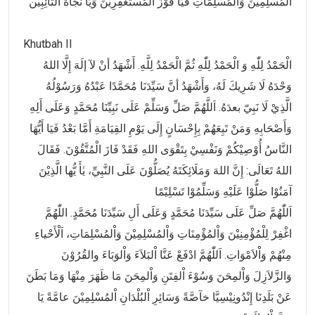
الْمُسْلِمِيْنَ وَالْمُسْلِمَاتِ فَيَا فَوْزَ الْمُسْتَغْفِرِيْنَ وَيَا نَجَاةَ التَّائِبِيْن
Khutbah II
الْحَمْدُ لِلّٰهِ وَ الْحَمْدُ لِلّٰهِ ثُمَّ الْحَمْدُ لِلَّهِ. أَشْهَدُ أنْ لآ إلَهَ إِلَّا اللهُ
وَحْدَهُ لَا شَرِيكَ لَهُ، وَأَشْهَدُ أنَّ سَيِّدَنَا مُحَمَّدًا عَبْدُهُ وَرَسُوْلُهُ
الَّذِيْ لَا نَبِيّ بعدَهُ. اَللَّهُمَّ صَلِّ وَسَلِّمْ عَلَى نَبِيِّنَا مُحَمَّدٍ وَعَلَى أَلِهِ
وَأَصْحَابِهِ وَمَنْ تَبِعَهُمْ بِإِحْسَانٍ إِلَى يَوْمِ القِيَامَةِ أَمَّا بَعْدُ فَيَا أَيُّهَا
النَّاسُ أُوْصِيْكُمْ وَنَفْسِيْ بِتَقْوَى اللهِ فَقَدْ فَازَ الْمُتَّقُوْنَ. فَقَالَ
اللهُ تَعَالَى: إِنَّ اللهَ وَمَلَائِكَتَهُ يُصَلُّوْنَ عَلَى النَّبِيِّ، يٰأَ يُّها الَّذِيْنَ
آمَنُوْا صَلُّوْا عَلَيْهِ وَسَلِّمُوْا تَسْلِيْمًا
اَللّٰهُمَّ صَلِّ عَلَى سَيِّدَنَا مُحَمَّدٍ وَعَلَى أَلِ سَيِّدَنَا مُحَمَّدٍ. اللّٰهُمَّ
اغْفِرْ لِلْمُؤْمِنِيْنَ وَاْلمُؤْمِنَاتِ وَاْلمُسْلِمِيْنَ وَاْلمُسْلِمَاتِ، اَلْأَحْياءِ
مِنْهُمْ وَاْلاَمْوَاتِ. اَللّٰهُمَّ ادْفَعْ عَنَّا اْلبَلاَءَ وَاْلوَبَاءَ والقُرُوْنَ
وَالزَّلاَزِلَ وَاْلمِحَنَ وَسُوْءَ اْلفِتَنِ وَاْلمِحَنَ مَا ظَهَرَ مِنْهَا وَمَا بَطَنَ
عَنْ بَلَدِنَا إِنْدُونِيْسِيَّا خآصَّةً وَسَائِرِ اْلبُلْدَانِ اْلمُسْلِمِيْنَ عامَّةً يَا