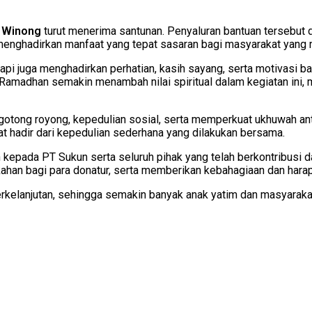
U Winong
turut menerima santunan. Penyaluran bantuan tersebut di
m menghadirkan manfaat yang tepat sasaran bagi masyarakat yan
tapi juga menghadirkan perhatian, kasih sayang, serta motivasi 
amadhan semakin menambah nilai spiritual dalam kegiatan ini, 
otong royong, kepedulian sosial, serta memperkuat ukhuwah anta
t hadir dari kepedulian sederhana yang dilakukan bersama.
kepada PT Sukun serta seluruh pihak yang telah berkontribusi d
ahan bagi para donatur, serta memberikan kebahagiaan dan hara
erkelanjutan, sehingga semakin banyak anak yatim dan masyarak