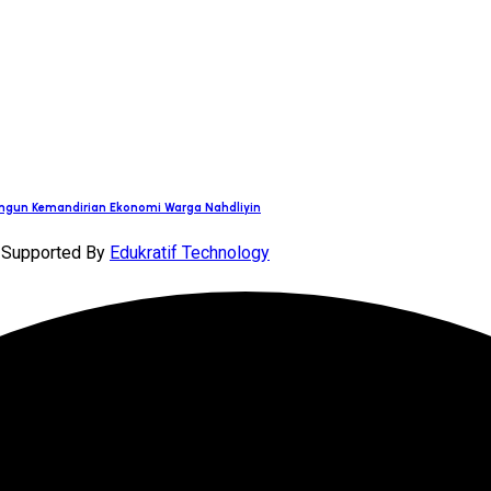
angun Kemandirian Ekonomi Warga Nahdliyin
| Supported By
Edukratif Technology