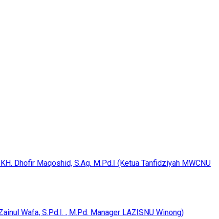
KH. Dhofir Maqoshid, S.Ag. M.Pd.I (Ketua Tanfidziyah MWCNU
inul Wafa, S.Pd.I. , M.Pd. Manager LAZISNU Winong)