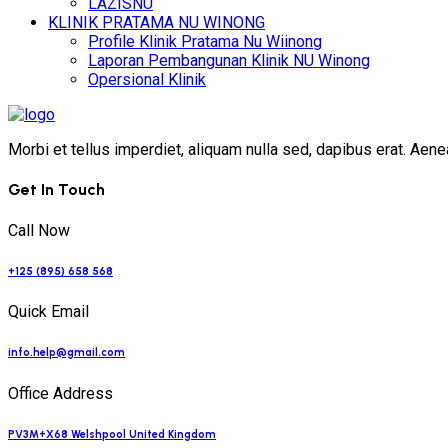
LAZISNU
KLINIK PRATAMA NU WINONG
Profile Klinik Pratama Nu Wiinong
Laporan Pembangunan Klinik NU Winong
Opersional Klinik
Morbi et tellus imperdiet, aliquam nulla sed, dapibus erat. Ae
Get In Touch
Call Now
+125 (895) 658 568
Quick Email
info.help@gmail.com
Office Address
PV3M+X68 Welshpool United Kingdom