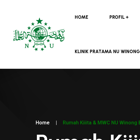
HOME
PROFIL
KLINIK PRATAMA NU WINONG
Home
|
Rumah Kiiita & MWC NU Winong B