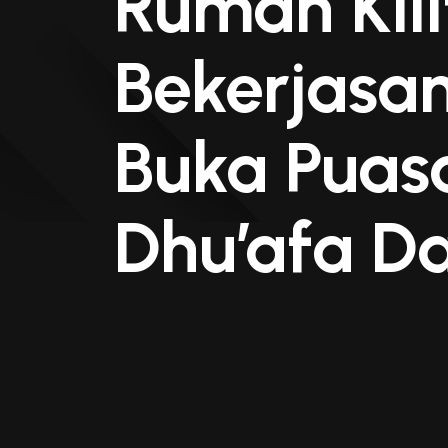
Rumah Kii
Bekerjasa
Buka Puasa
Dhu’afa D