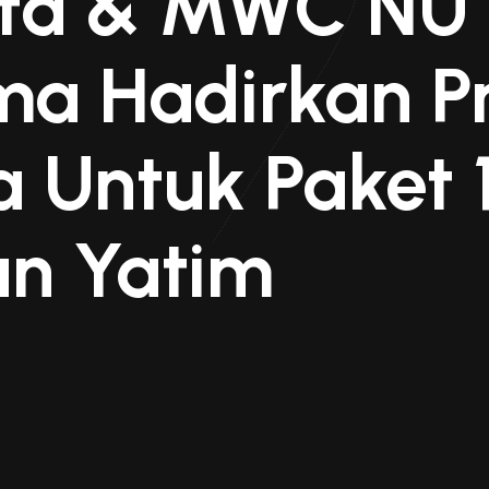
ita & MWC NU
ma Hadirkan 
 Untuk Paket 
an Yatim