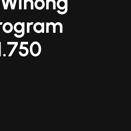
 Winong
Program
1.750