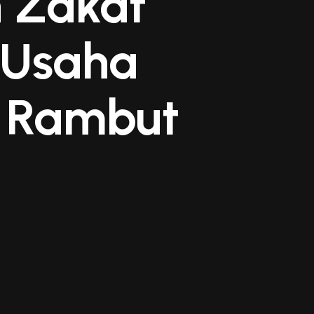
n Zakat
 Usaha
g Rambut