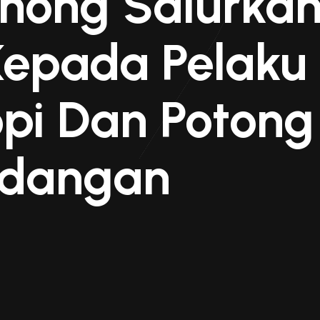
inong Salurka
 Kepada Pelaku
pi Dan Poton
adangan