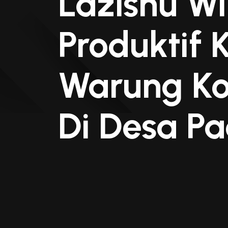
Lazisnu W
Produktif
Warung Ko
Di Desa P