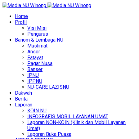
Home
Profil
Visi Misi
Pengurus
Banom & Lembaga NU
Muslimat
Ansor
Fatayat
Pagar Nusa
Banser
IPNU
IPPNU
NU-CARE LAZISNU
Dakwah
Berita
Laporan
KOIN NU
INFOGRAFIS MOBIL LAYANAN UMAT
Laporan NON-KOIN (Klinik dan Mobil Layanan
Umat)
Laporan Buka Puasa