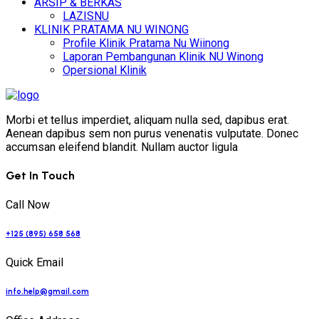
ARSIP & BERKAS
LAZISNU
KLINIK PRATAMA NU WINONG
Profile Klinik Pratama Nu Wiinong
Laporan Pembangunan Klinik NU Winong
Opersional Klinik
Morbi et tellus imperdiet, aliquam nulla sed, dapibus erat.
Aenean dapibus sem non purus venenatis vulputate. Donec
accumsan eleifend blandit. Nullam auctor ligula
Get In Touch
Call Now
+125 (895) 658 568
Quick Email
info.help@gmail.com