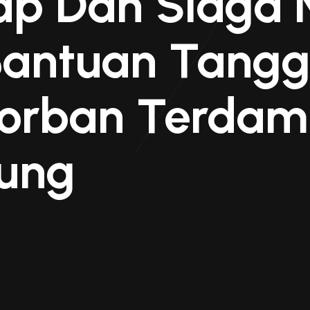
ap Dan Siaga
Bantuan Tang
orban Terdam
iung