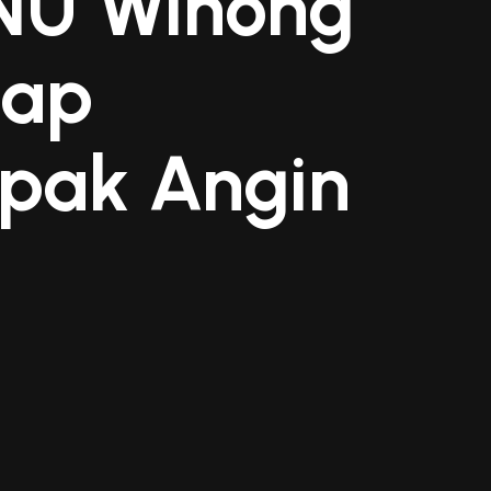
 NU Winong
gap
pak Angin