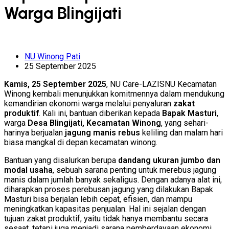
Warga Blingijati
NU Winong Pati
25 September 2025
Kamis, 25 September 2025
, NU Care-LAZISNU Kecamatan
Winong kembali menunjukkan komitmennya dalam mendukung
kemandirian ekonomi warga melalui penyaluran
zakat
produktif
. Kali ini, bantuan diberikan kepada
Bapak Masturi
,
warga
Desa Blingijati, Kecamatan Winong
, yang sehari-
harinya berjualan
jagung manis rebus
keliling dan malam hari
biasa mangkal di depan kecamatan winong.
Bantuan yang disalurkan berupa
dandang ukuran jumbo dan
modal usaha
, sebuah sarana penting untuk merebus jagung
manis dalam jumlah banyak sekaligus. Dengan adanya alat ini,
diharapkan proses perebusan jagung yang dilakukan Bapak
Masturi bisa berjalan lebih cepat, efisien, dan mampu
meningkatkan kapasitas penjualan. Hal ini sejalan dengan
tujuan zakat produktif, yaitu tidak hanya membantu secara
sesaat, tetapi juga menjadi sarana pemberdayaan ekonomi