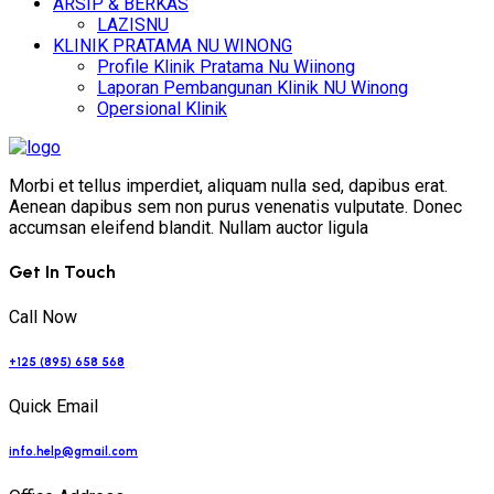
ARSIP & BERKAS
LAZISNU
KLINIK PRATAMA NU WINONG
Profile Klinik Pratama Nu Wiinong
Laporan Pembangunan Klinik NU Winong
Opersional Klinik
Morbi et tellus imperdiet, aliquam nulla sed, dapibus erat.
Aenean dapibus sem non purus venenatis vulputate. Donec
accumsan eleifend blandit. Nullam auctor ligula
Get In Touch
Call Now
+125 (895) 658 568
Quick Email
info.help@gmail.com