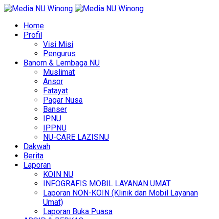
Home
Profil
Visi Misi
Pengurus
Banom & Lembaga NU
Muslimat
Ansor
Fatayat
Pagar Nusa
Banser
IPNU
IPPNU
NU-CARE LAZISNU
Dakwah
Berita
Laporan
KOIN NU
INFOGRAFIS MOBIL LAYANAN UMAT
Laporan NON-KOIN (Klinik dan Mobil Layanan
Umat)
Laporan Buka Puasa