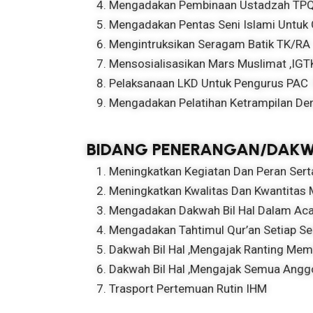
Mengadakan Pembinaan Ustadzah TPQ 
Mengadakan Pentas Seni Islami Untuk G
Mengintruksikan Seragam Batik TK/RA
Mensosialisasikan Mars Muslimat ,IG
Pelaksanaan LKD Untuk Pengurus PAC
Mengadakan Pelatihan Ketrampilan Den
BIDANG PENERANGAN/DAK
Meningkatkan Kegiatan Dan Peran Ser
Meningkatkan Kwalitas Dan Kwantitas 
Mengadakan Dakwah Bil Hal Dalam Aca
Mengadakan Tahtimul Qur’an Setiap S
Dakwah Bil Hal ,mengajak Ranting Mem
Dakwah Bil Hal ,mengajak Semua Angg
Trasport Pertemuan Rutin IHM