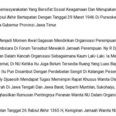
Kemasyarakatan Yang Bersifat Sosial Keagamaan Dan Merupakan
abiul Akhir Bertepatan Dengan Tanggal 29 Maret 1946 Di Purwoke
a Gubernur Provinsi Jawa Timur.
enjadi Momen Awal Gagasan Mendirikan Organisasi Perempuan N
embicara Di Forum Tersebut Mewakili Jamaah Perempuan. Ny R D
n Dalam Kancah Organisasi Sebagaimana Kaum Laki-Laki. Ia Me
ernal, Di NU Ketika Itu Juga Belum Tersedia Ruang Yang Luas 
de Itu Pun Disambut Dengan Perdebatan Sengit Di Kalangan Pese
Ny Djuaesih Mendapat Tugas Memimpin Rapat Khusus Wanita Ol
rah Di Jawa Tengah Dan Jawa Barat, Seperti Muntilan, Sukoharjo
hasilkan Rumusan Pentingnya Peranan Wanita NU Dalam Organis
tan Tanggal 26 Rabiul Akhir 1365 H, Keinginan Jamaah Wanita NU