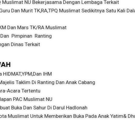
Muslimat NU Bekerjasama Dengan Lembaga Terkait
uru Dan Murit TK,RA,TPQ Muslimat Sedikitnya Satu Kali Da
TKM Dan Mars TK/RA Muslimat
 Dan Pimpinan Ranting
gan Dinas Terkait
WAH
ta HIDMAT,YPM,dan IHM
Majelis Taklim Di Ranting Dan Anak Cabang
ra-Acara Tertentu
elapan PAC Muslimat NU
buat Buka Dan Sahur Di Darul Hadlonah
ota Muslimat Untuk Memberikan Buka Pada Anak Yatim& D