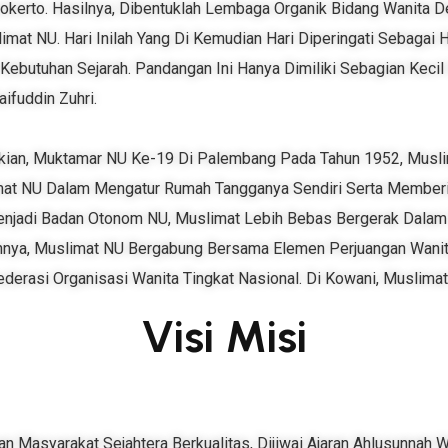
okerto. Hasilnya, Dibentuklah Lembaga Organik Bidang Wanita
mat NU. Hari Inilah Yang Di Kemudian Hari Diperingati Sebagai 
 Kebutuhan Sejarah. Pandangan Ini Hanya Dimiliki Sebagian Kec
ifuddin Zuhri.
ikian, Muktamar NU Ke-19 Di Palembang Pada Tahun 1952, Musl
mat NU Dalam Mengatur Rumah Tangganya Sendiri Serta Memb
Menjadi Badan Otonom NU, Muslimat Lebih Bebas Bergerak Dala
nannya, Muslimat NU Bergabung Bersama Elemen Perjuangan Wani
derasi Organisasi Wanita Tingkat Nasional. Di Kowani, Muslima
Visi Misi
n Masyarakat Sejahtera Berkualitas, Dijiwai Ajaran Ahlusunnah