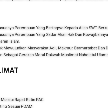
susnya Perempuan Yang Bertaqwa Kepada Allah SWT, Berkua
susnya Perempuan Yang Sadar Akan Hak Dan Kewajibannya B
aran Islam.
k Mewujudkan Masyarakat Adil, Makmur, Bermartabat Dan Dir
n Sebagai Gerakan Moral Dakwah Muslimat Nahdlatul Ulam
LIMAT
Melalui Rapat Rutin PAC
nting Sesuai POAM