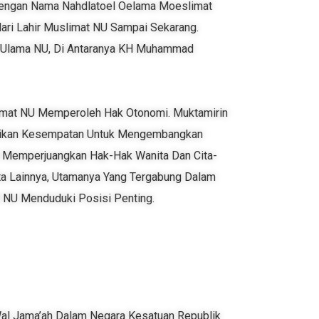
 Dengan Nama Nahdlatoel Oelama Moeslimat
Hari Lahir Muslimat NU Sampai Sekarang.
il Ulama NU, Di Antaranya KH Muhammad
imat NU Memperoleh Hak Otonomi. Muktamirin
erikan Kesempatan Untuk Mengembangkan
m Memperjuangkan Hak-Hak Wanita Dan Cita-
ta Lainnya, Utamanya Yang Tergabung Dalam
t NU Menduduki Posisi Penting.
 Wal Jama’ah Dalam Negara Kesatuan Republik