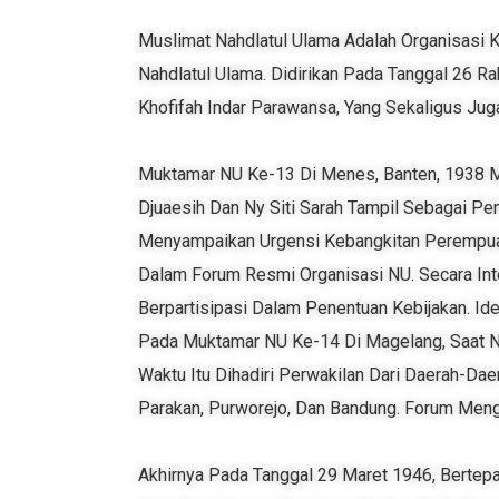
Muslimat Nahdlatul Ulama Adalah Organisasi 
Nahdlatul Ulama. Didirikan Pada Tanggal 26 R
Khofifah Indar Parawansa, Yang Sekaligus Jug
Muktamar NU Ke-13 Di Menes, Banten, 1938 M
Djuaesih Dan Ny Siti Sarah Tampil Sebagai P
Menyampaikan Urgensi Kebangkitan Perempua
Dalam Forum Resmi Organisasi NU. Secara Int
Berpartisipasi Dalam Penentuan Kebijakan. I
Pada Muktamar NU Ke-14 Di Magelang, Saat 
Waktu Itu Dihadiri Perwakilan Dari Daerah-Dae
Parakan, Purworejo, Dan Bandung. Forum Meng
Akhirnya Pada Tanggal 29 Maret 1946, Bertepa